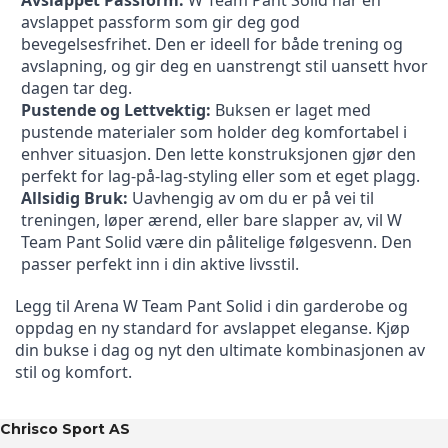
Avslappet Passform:
 W Team Pant Solid har en 
avslappet passform som gir deg god 
bevegelsesfrihet. Den er ideell for både trening og 
avslapning, og gir deg en uanstrengt stil uansett hvor 
dagen tar deg.
Pustende og Lettvektig:
 Buksen er laget med 
pustende materialer som holder deg komfortabel i 
enhver situasjon. Den lette konstruksjonen gjør den 
perfekt for lag-på-lag-styling eller som et eget plagg.
Allsidig Bruk:
 Uavhengig av om du er på vei til 
treningen, løper ærend, eller bare slapper av, vil W 
Team Pant Solid være din pålitelige følgesvenn. Den 
passer perfekt inn i din aktive livsstil.
Legg til Arena W Team Pant Solid i din garderobe og 
oppdag en ny standard for avslappet eleganse. Kjøp 
din bukse i dag og nyt den ultimate kombinasjonen av 
stil og komfort.
Chrisco Sport AS