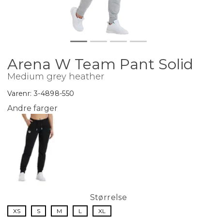
Arena W Team Pant Solid
Medium grey heather
Varenr:
3-4898-550
Andre farger
Størrelse
XS
S
M
L
XL