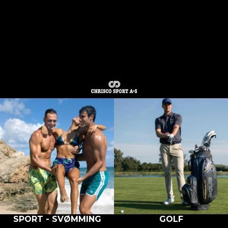
Chrisco Sport AS
Om Chrisco Sport
Om arena
Kontakt Oss
Vilkår og betingelser
Copyright © 2026 Chrisco - All rights reserved
Forretningssystem
og
nettbutikkløsning
levert av
Multicase™ Norge AS
SPORT - SVØMMING
GOLF