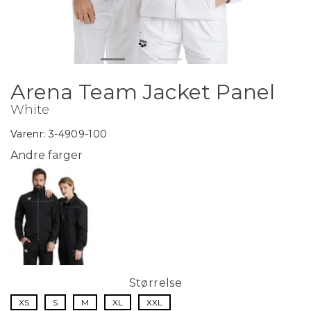
Arena Team Jacket Panel
White
Varenr:
3-4909-100
Andre farger
Størrelse
XS
S
M
XL
XXL