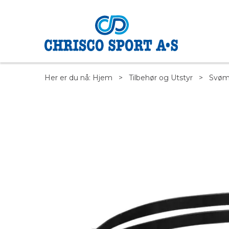
Her er du nå:
Hjem
>
Tilbehør og Utstyr
>
Svøm