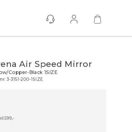
Logg inn
ena Air Speed Mirror
low/Copper-Black 1SIZE
nr:
3-3151-200-1SIZE
il.
599,-