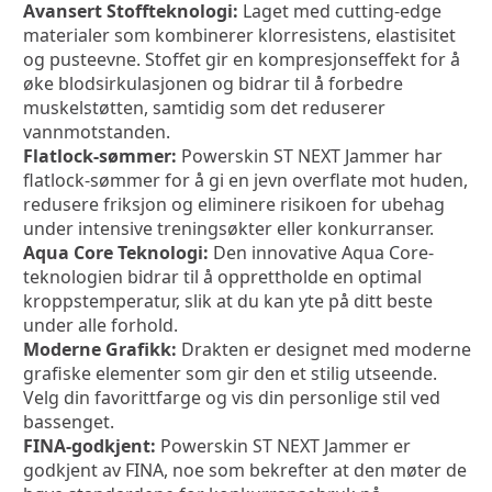
Avansert Stoffteknologi:
 Laget med cutting-edge 
materialer som kombinerer klorresistens, elastisitet 
og pusteevne. Stoffet gir en kompresjonseffekt for å 
øke blodsirkulasjonen og bidrar til å forbedre 
muskelstøtten, samtidig som det reduserer 
vannmotstanden.
Flatlock-sømmer:
 Powerskin ST NEXT Jammer har 
flatlock-sømmer for å gi en jevn overflate mot huden, 
redusere friksjon og eliminere risikoen for ubehag 
under intensive treningsøkter eller konkurranser.
Aqua Core Teknologi:
 Den innovative Aqua Core-
teknologien bidrar til å opprettholde en optimal 
kroppstemperatur, slik at du kan yte på ditt beste 
under alle forhold.
Moderne Grafikk:
 Drakten er designet med moderne 
grafiske elementer som gir den et stilig utseende. 
Velg din favorittfarge og vis din personlige stil ved 
bassenget.
FINA-godkjent:
 Powerskin ST NEXT Jammer er 
godkjent av FINA, noe som bekrefter at den møter de 