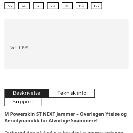
55
60
65
70
75
80
85
Veil.
1 199,-
Beskrivelse
Teknisk info
Support
M Powerskin ST NEXT Jammer – Overlegen Ytelse og 
Aerodynamikk for Alvorlige Svømmere!