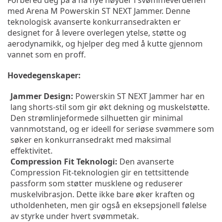
Forbered deg på å nå nye høyder i svømmeverdenen 
med Arena M Powerskin ST NEXT Jammer. Denne 
teknologisk avanserte konkurransedrakten er 
designet for å levere overlegen ytelse, støtte og 
aerodynamikk, og hjelper deg med å kutte gjennom 
vannet som en proff.
Hovedegenskaper:
Jammer Design:
 Powerskin ST NEXT Jammer har en 
lang shorts-stil som gir økt dekning og muskelstøtte. 
Den strømlinjeformede silhuetten gir minimal 
vannmotstand, og er ideell for seriøse svømmere som 
søker en konkurransedrakt med maksimal 
effektivitet.
Compression Fit Teknologi:
 Den avanserte 
Compression Fit-teknologien gir en tettsittende 
passform som støtter musklene og reduserer 
muskelvibrasjon. Dette ikke bare øker kraften og 
utholdenheten, men gir også en eksepsjonell følelse 
av styrke under hvert svømmetak.