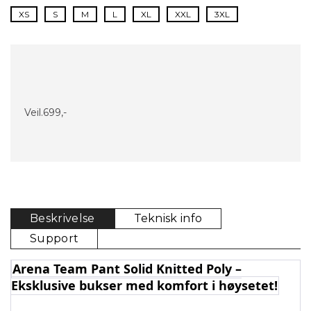
XS
S
M
L
XL
XXL
3XL
Veil.
699,-
Beskrivelse
Teknisk info
Support
Arena Team Pant Solid Knitted Poly –
Eksklusive bukser med komfort i høysetet!