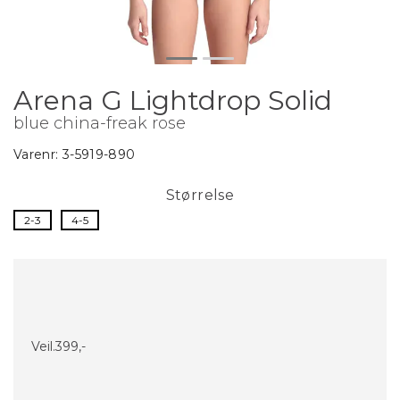
Arena G Lightdrop Solid
blue china-freak rose
Varenr:
3-5919-890
Størrelse
2-3
4-5
Veil.
399,-